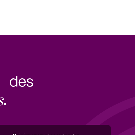
e des
s.