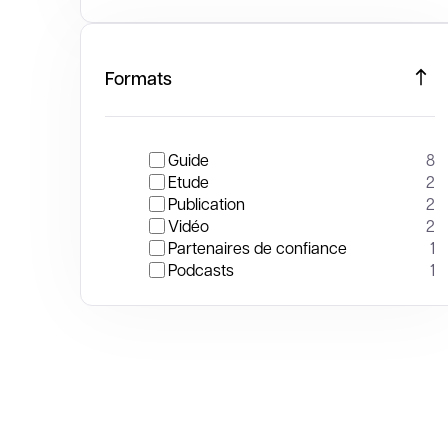
Formats
Guide
8
Etude
2
Publication
2
Vidéo
2
Partenaires de confiance
1
Podcasts
1