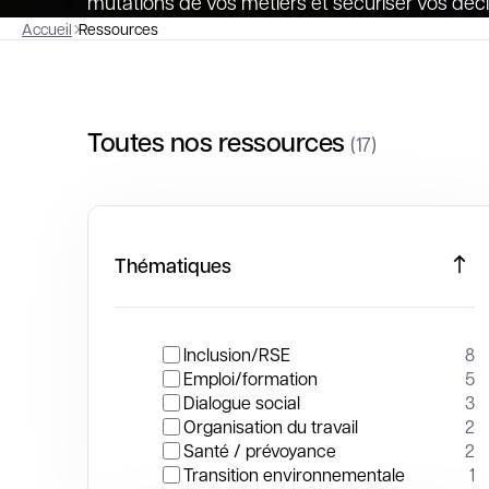
mutations de vos métiers et sécuriser vos déci
Accueil
Ressources
Toutes nos ressources
(17)
Thématiques
Inclusion/RSE
8
Emploi/formation
5
Dialogue social
3
Organisation du travail
2
Santé / prévoyance
2
Transition environnementale
1