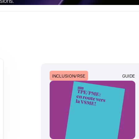
sions.
INCLUSION/RSE
GUIDE