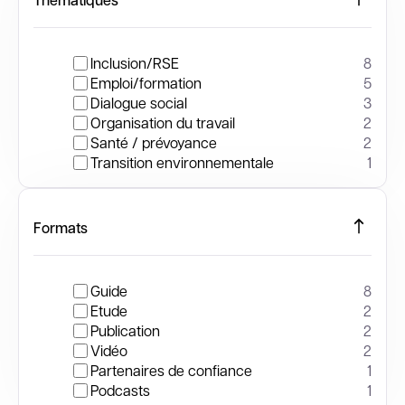
Inclusion/RSE
8
Emploi/formation
5
Dialogue social
3
Organisation du travail
2
Santé / prévoyance
2
Transition environnementale
1
Formats
Guide
8
Etude
2
Publication
2
Vidéo
2
Partenaires de confiance
1
Podcasts
1