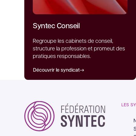
Syntec Conseil
Regroupe les cabinets de conseil,
structure la profession et promeut des
pratiques responsables.
Découvrir le syndicat
LES S
S