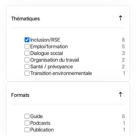
Thématiques
Inclusion/RSE
8
Emploi/formation
5
Dialogue social
3
Organisation du travail
2
Santé / prévoyance
2
Transition environnementale
1
Formats
Guide
6
Podcasts
1
Publication
1