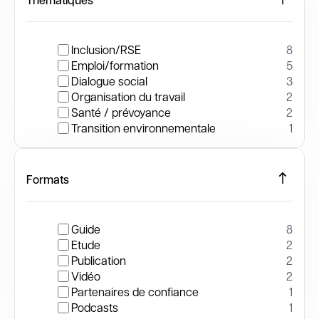
Inclusion/RSE
8
Emploi/formation
5
Dialogue social
3
Organisation du travail
2
Santé / prévoyance
2
Transition environnementale
1
Formats
Guide
8
Etude
2
Publication
2
Vidéo
2
Partenaires de confiance
1
Podcasts
1