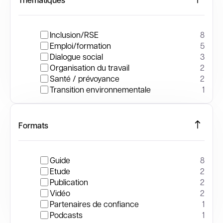
Inclusion/RSE
8
Emploi/formation
5
Dialogue social
3
Organisation du travail
2
Santé / prévoyance
2
Transition environnementale
1
Formats
Guide
8
Etude
2
Publication
2
Vidéo
2
Partenaires de confiance
1
Podcasts
1