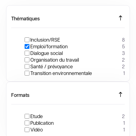
Thématiques
Inclusion/RSE
8
Emploi/formation
5
Dialogue social
3
Organisation du travail
2
Santé / prévoyance
2
Transition environnementale
1
Formats
Etude
2
Publication
1
Vidéo
1