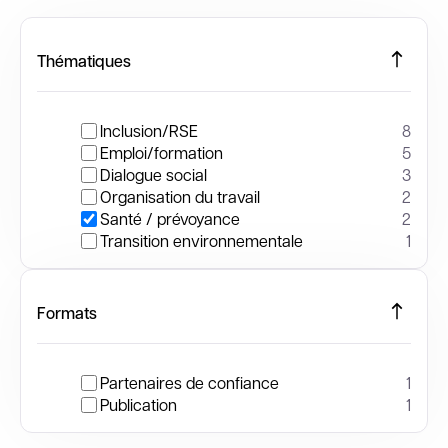
Thématiques
Inclusion/RSE
8
Emploi/formation
5
Dialogue social
3
Organisation du travail
2
Santé / prévoyance
2
Transition environnementale
1
Formats
Partenaires de confiance
1
Publication
1