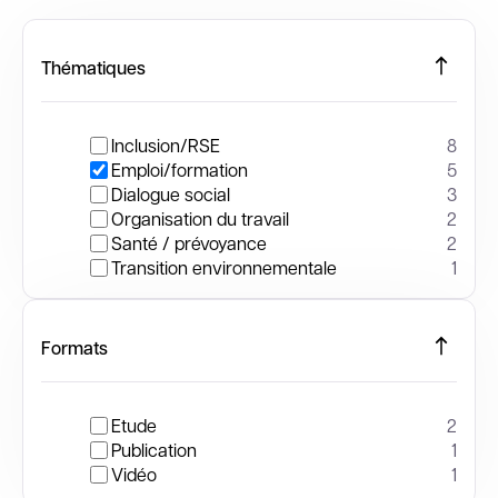
Thématiques
Inclusion/RSE
8
Emploi/formation
5
Dialogue social
3
Organisation du travail
2
Santé / prévoyance
2
Transition environnementale
1
Formats
Etude
2
Publication
1
Vidéo
1