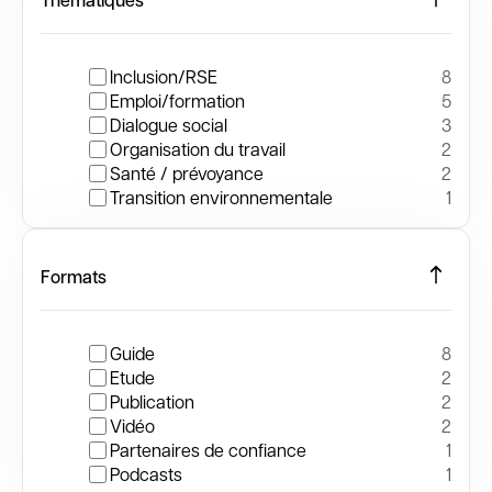
Inclusion/RSE
8
Emploi/formation
5
Dialogue social
3
Organisation du travail
2
Santé / prévoyance
2
Transition environnementale
1
Formats
Guide
8
Etude
2
Publication
2
Vidéo
2
Partenaires de confiance
1
Podcasts
1