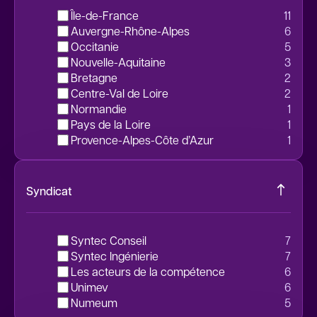
Île-de-France
11
Auvergne-Rhône-Alpes
6
Occitanie
5
Nouvelle-Aquitaine
3
Bretagne
2
Centre-Val de Loire
2
Normandie
1
Pays de la Loire
1
Provence-Alpes-Côte d’Azur
1
Syndicat
Syntec Conseil
7
Syntec Ingénierie
7
Les acteurs de la compétence
6
unimev
6
Numeum
5