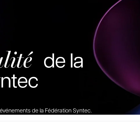
lité
de la
yntec
es événements de la Fédération Syntec.