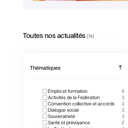
Toutes nos actualités
(14)
Thématiques
Emploi et formation
6
Activités de la Fédération
3
Convention collective et accords
3
Dialogue social
3
Souveraineté
3
Santé et prévoyance
2