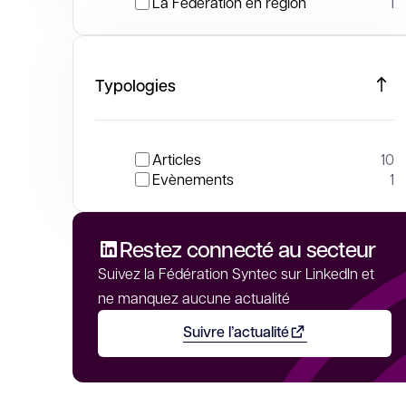
La Fédération en région
1
Typologies
Articles
10
Evènements
1
Restez connecté au secteur
Suivez la Fédération Syntec sur LinkedIn et
ne manquez aucune actualité
Suivre l’actualité
Ouvrir dans un nouvel on