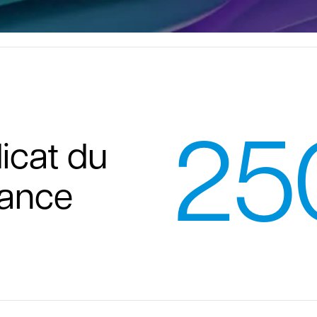
25
dicat du
rance