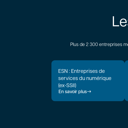
Le
Plus de 2 300 entreprises m
ESN : Entreprises de
services du numérique
(ex-SSII)
En savoir plus