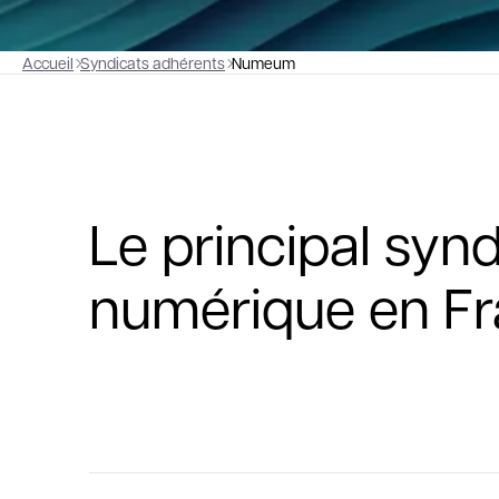
Accueil
Syndicats adhérents
Numeum
Le principal syn
numérique en F