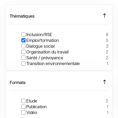
Thématiques
Inclusion/RSE
8
Emploi/formation
5
Dialogue social
3
Organisation du travail
2
Santé / prévoyance
2
Transition environnementale
1
Formats
Etude
2
Publication
1
Vidéo
1