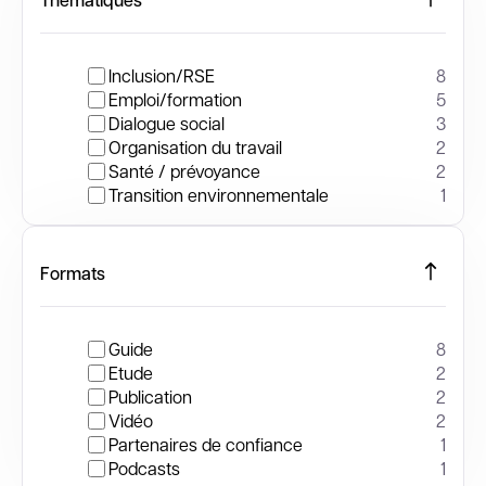
Inclusion/RSE
8
Emploi/formation
5
Dialogue social
3
Organisation du travail
2
Santé / prévoyance
2
Transition environnementale
1
Formats
Guide
8
Etude
2
Publication
2
Vidéo
2
Partenaires de confiance
1
Podcasts
1