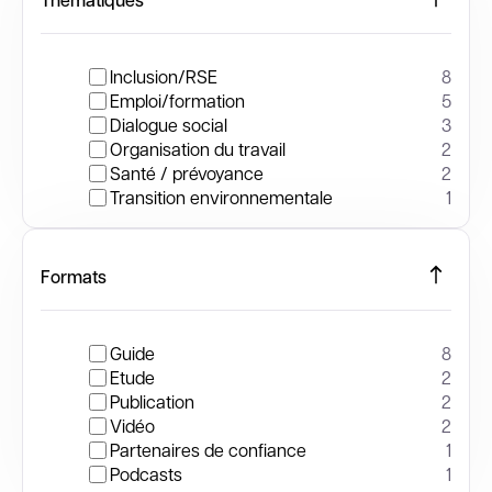
Inclusion/RSE
8
Emploi/formation
5
Dialogue social
3
Organisation du travail
2
Santé / prévoyance
2
Transition environnementale
1
Formats
Guide
8
Etude
2
Publication
2
Vidéo
2
Partenaires de confiance
1
Podcasts
1