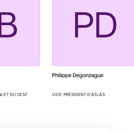
B
PD
Philippe Degonzague
I ET DU CESF
VICE-PRÉSIDENT D’ATLAS