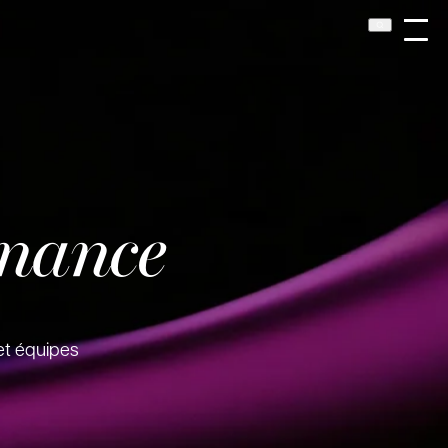
nance
et équipes