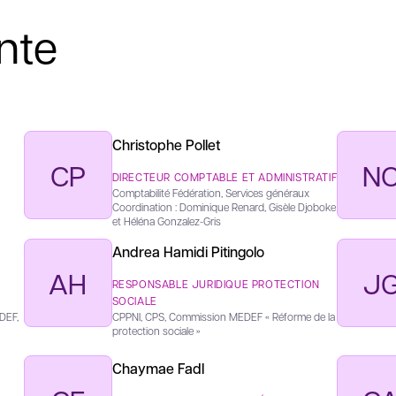
nte
Christophe Pollet
CP
N
DIRECTEUR COMPTABLE ET ADMINISTRATIF
Comptabilité Fédération, Services généraux
Coordination : Dominique Renard, Gisèle Djoboke
et Héléna Gonzalez-Gris
Andrea Hamidi Pitingolo
AH
J
RESPONSABLE JURIDIQUE PROTECTION
SOCIALE
DEF,
CPPNI, CPS, Commission MEDEF « Réforme de la
protection sociale »
Chaymae Fadl