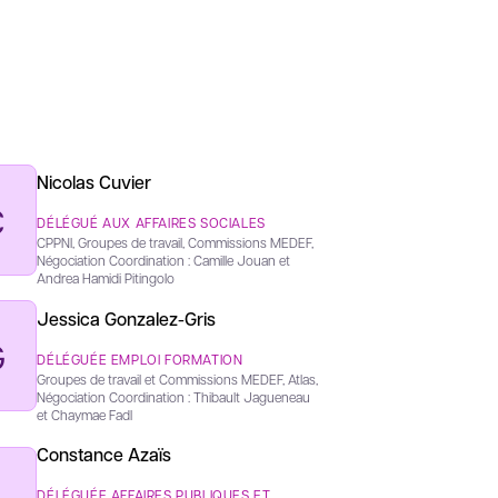
Nicolas Cuvier
C
DÉLÉGUÉ AUX AFFAIRES SOCIALES
CPPNI, Groupes de travail, Commissions MEDEF,
Négociation Coordination : Camille Jouan et
Andrea Hamidi Pitingolo
Jessica Gonzalez-Gris
G
DÉLÉGUÉE EMPLOI FORMATION
Groupes de travail et Commissions MEDEF, Atlas,
Négociation Coordination : Thibault Jagueneau
et Chaymae Fadl
Constance Azaïs
DÉLÉGUÉE AFFAIRES PUBLIQUES ET