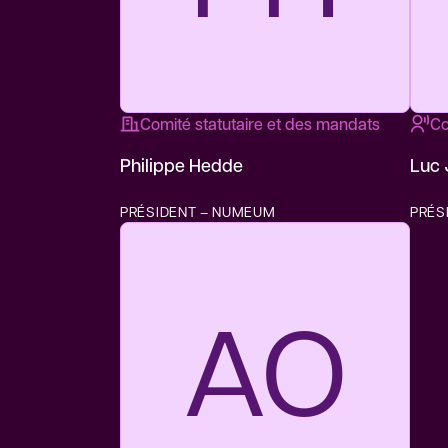
Comité statutaire et des mandats
Co
Philippe Hedde
Luc 
PRÉSIDENT – NUMEUM
PRÉS
AO