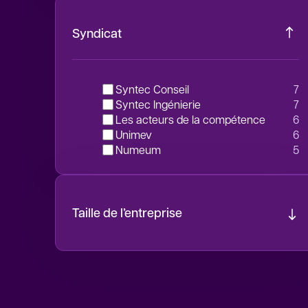
Syndicat
Syntec Conseil
7
Syntec Ingénierie
7
Les acteurs de la compétence
6
unimev
6
Numeum
5
Taille de l’entreprise
1 à 9 salariés
6
10 à 19 salariés
2