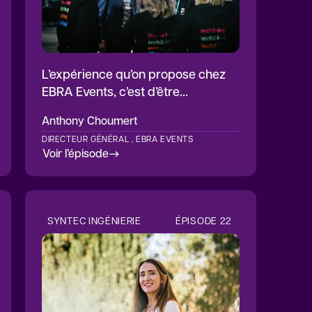
L’expérience qu’on propose chez
EBRA Events, c’est d’être
organisateur d’événements à
Anthony
Choumert
impacts positifs
DIRECTEUR GÉNÉRAL , EBRA EVENTS
Voir l’épisode
SYNTEC INGÉNIERIE
ÉPISODE
22