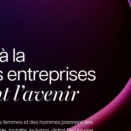
à la
 entreprises
t l’avenir
 des femmes et des hommes prennent des
ie, mobilité, inclusion, digital. De Urrugne