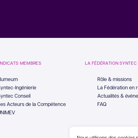
YNDICATS MEMBRES
LA FÉDÉRATION SYNTEC
Numeum
Rôle & missions
yntec-Ingénierie
La Fédération en 
yntec Conseil
Actualités & évén
es Acteurs de la Compétence
FAQ
UNIMEV
Nous utilisons des cookies 