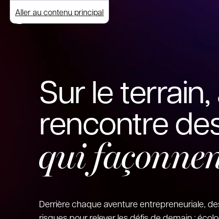
Aller au contenu principal
Sur le terrain, 
rencontre des
qui façonnen
Derrière chaque aventure entrepreneuriale,
risques pour relever les défis de demain : écolog