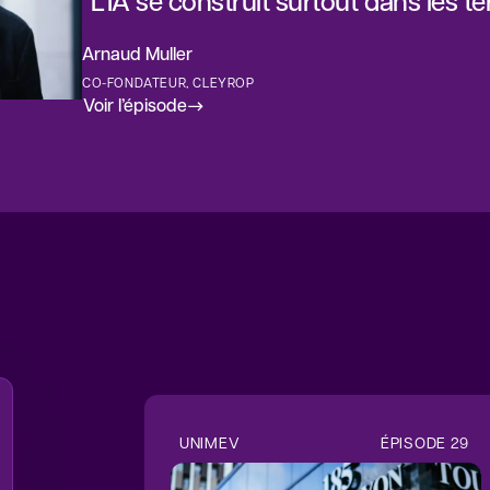
"L'IA se construit surtout dans les ter
Arnaud Muller
CO-FONDATEUR, CLEYROP
Voir l’épisode
UNIMEV
ÉPISODE
29