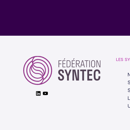
LES S
S
S
Linkedin
Youtube
L