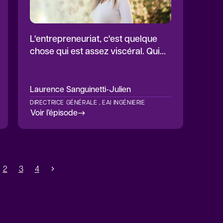
L'entrepreneuriat, c'est quelque
chose qui est assez viscéral. Qui
est ancré en nous.
Laurence
Sanguinetti-Julien
DIRECTRICE GÉNÉRALE , EAI INGÉNIERIE
Voir l’épisode
2
3
4