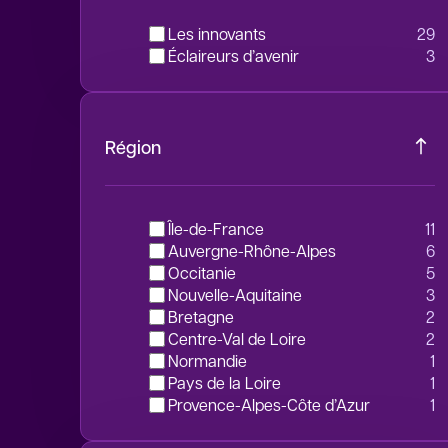
Les innovants
29
Éclaireurs d’avenir
3
Région
Île-de-France
11
Auvergne-Rhône-Alpes
6
Occitanie
5
Nouvelle-Aquitaine
3
Bretagne
2
Centre-Val de Loire
2
Normandie
1
Pays de la Loire
1
Provence-Alpes-Côte d’Azur
1