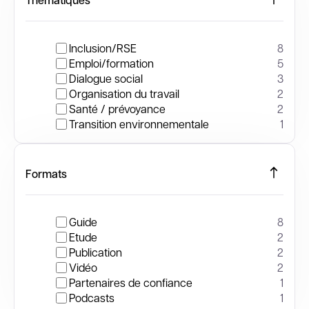
Inclusion/RSE
8
Emploi/formation
5
Dialogue social
3
Organisation du travail
2
Santé / prévoyance
2
Transition environnementale
1
Formats
Guide
8
Etude
2
Publication
2
Vidéo
2
Partenaires de confiance
1
Podcasts
1