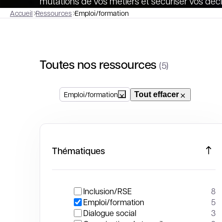
mutations de vos métiers et sécuriser vos déci
Accueil
Ressources
Emploi/formation
Toutes nos ressources
(5)
Emploi/formation
Tout effacer
Thématiques
Inclusion/RSE
8
Emploi/formation
5
Dialogue social
3