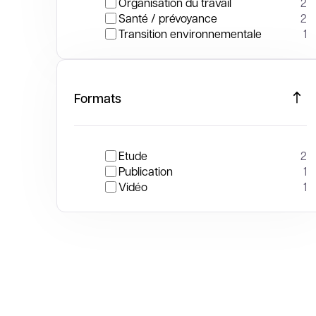
Organisation du travail
2
Santé / prévoyance
2
Transition environnementale
1
Formats
Etude
2
Publication
1
Vidéo
1