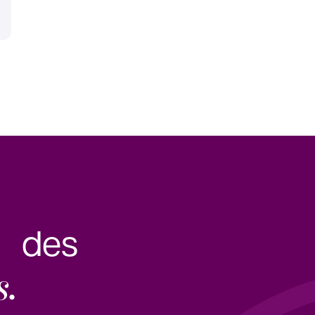
e des
s.