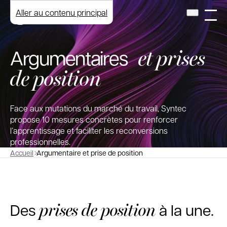
Aller au contenu principal
et prises
Argumentaires
de position
Face aux mutations du marché du travail, Syntec
propose 10 mesures concrètes pour renforcer
l’apprentissage et faciliter les reconversions
professionnelles.
Accueil
Argumentaire et prise de position
prises de position
Des
à la une.