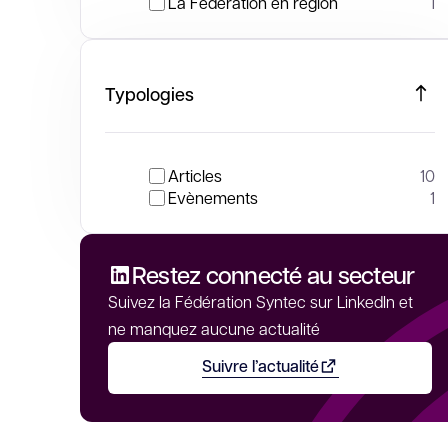
La Fédération en région
1
Typologies
Articles
10
Evènements
1
Restez connecté au secteur
Suivez la Fédération Syntec sur LinkedIn et
ne manquez aucune actualité
Suivre l’actualité
Ouvrir dans un nouvel on