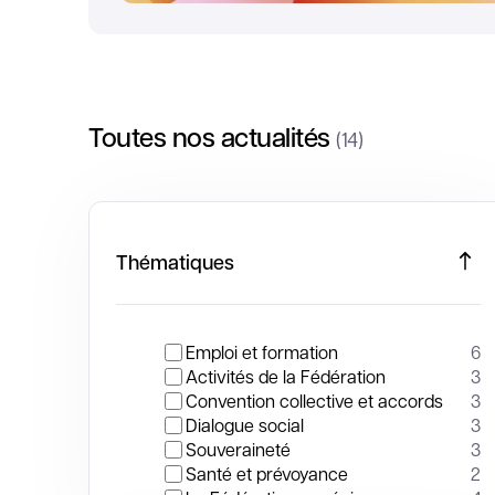
Toutes nos actualités
(14)
Thématiques
Emploi et formation
6
Activités de la Fédération
3
Convention collective et accords
3
Dialogue social
3
Souveraineté
3
Santé et prévoyance
2