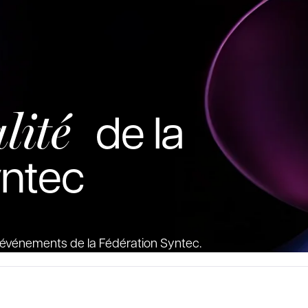
lité
de la
yntec
es événements de la Fédération Syntec.