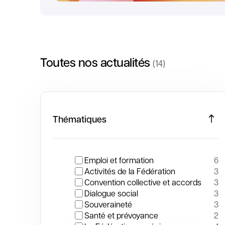
Toutes nos actualités
(14)
Thématiques
Emploi et formation
6
Activités de la Fédération
3
Convention collective et accords
3
Dialogue social
3
Souveraineté
3
Santé et prévoyance
2