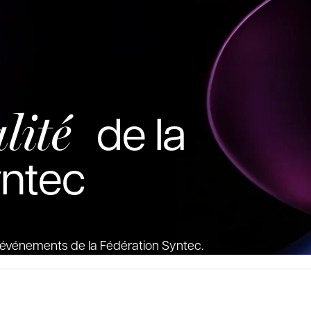
lité
de la
yntec
es événements de la Fédération Syntec.