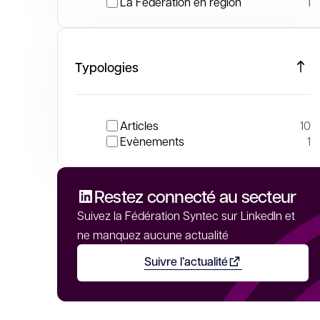
La Fédération en région
1
Typologies
Articles
10
Evènements
1
Restez connecté au secteur
Suivez la Fédération Syntec sur LinkedIn et
ne manquez aucune actualité
Suivre l’actualité
Ouvrir dans un nouvel on