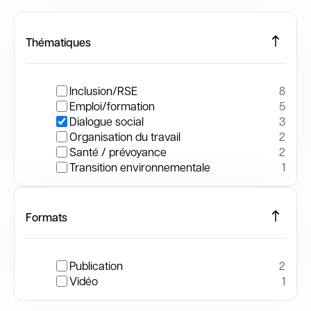
Thématiques
Inclusion/RSE
8
Emploi/formation
5
Dialogue social
3
Organisation du travail
2
Santé / prévoyance
2
Transition environnementale
1
Formats
Publication
2
Vidéo
1