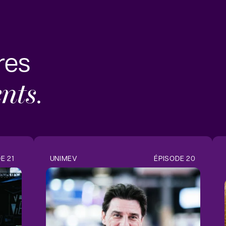
res
ents
.
E 21
UNIMEV
ÉPISODE 20