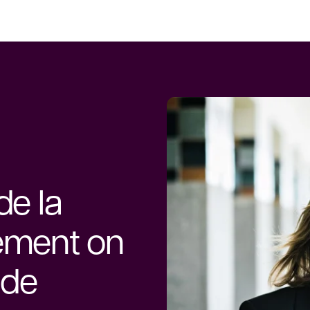
de la
nement on
t de