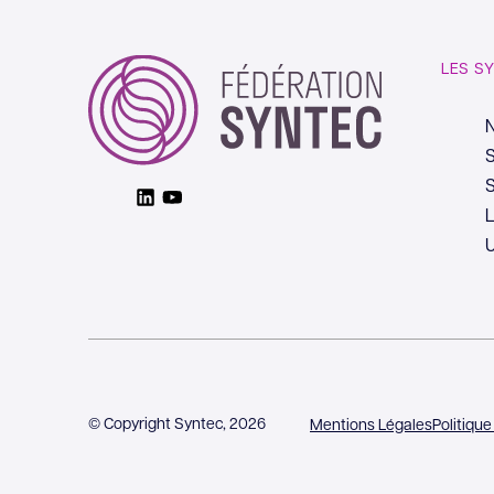
LES S
S
S
Linkedin
Youtube
L
© Copyright Syntec, 2026
Mentions Légales
Politique