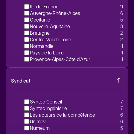
Île-de-France
11
Auvergne-Rhône-Alpes
6
Occitanie
5
Nouvelle-Aquitaine
3
Bretagne
2
Centre-Val de Loire
2
Normandie
1
Pays de la Loire
1
Provence-Alpes-Côte d’Azur
1
Syndicat
Syntec Conseil
7
Syntec Ingénierie
7
Les acteurs de la compétence
6
unimev
6
Numeum
5