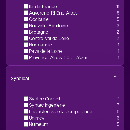
Île-de-France
11
Auvergne-Rhône-Alpes
6
Occitanie
5
Nouvelle-Aquitaine
3
Bretagne
2
Centre-Val de Loire
2
Normandie
1
Pays de la Loire
1
Provence-Alpes-Côte d’Azur
1
Syndicat
Syntec Conseil
7
Syntec Ingénierie
7
Les acteurs de la compétence
6
unimev
6
Numeum
5