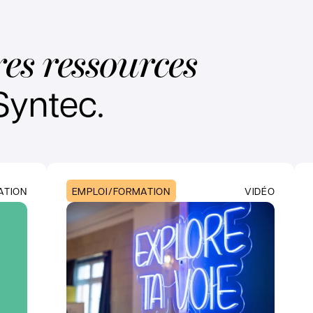
es ressources
Syntec.
ATION
EMPLOI/FORMATION
VIDÉO