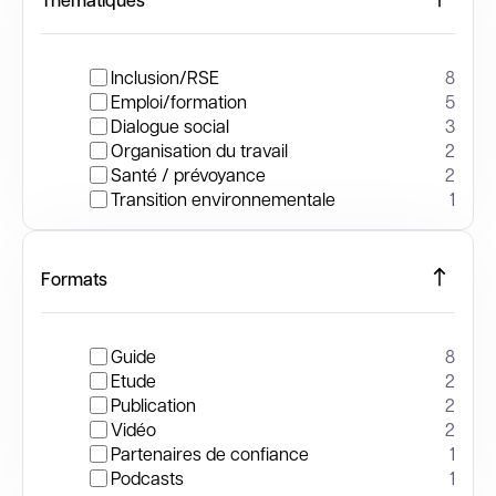
Inclusion/RSE
8
Emploi/formation
5
Dialogue social
3
Organisation du travail
2
Santé / prévoyance
2
Transition environnementale
1
Formats
Guide
8
Etude
2
Publication
2
Vidéo
2
Partenaires de confiance
1
Podcasts
1