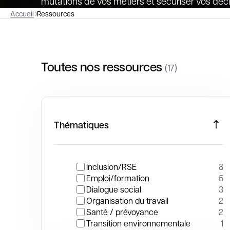
mutations de vos métiers et sécuriser vos déci
Accueil
Ressources
Toutes nos ressources
(17)
Thématiques
Inclusion/RSE
8
Emploi/formation
5
Dialogue social
3
Organisation du travail
2
Santé / prévoyance
2
Transition environnementale
1