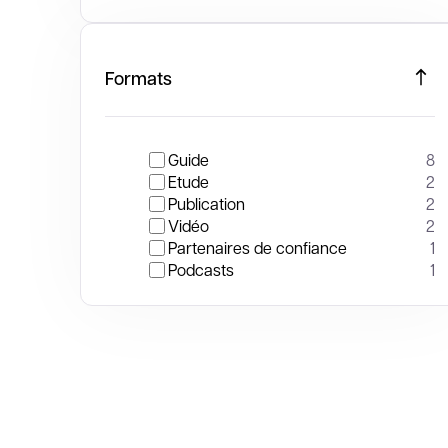
Formats
Guide
8
Etude
2
Publication
2
Vidéo
2
Partenaires de confiance
1
Podcasts
1