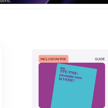
sions.
INCLUSION/RSE
GUIDE