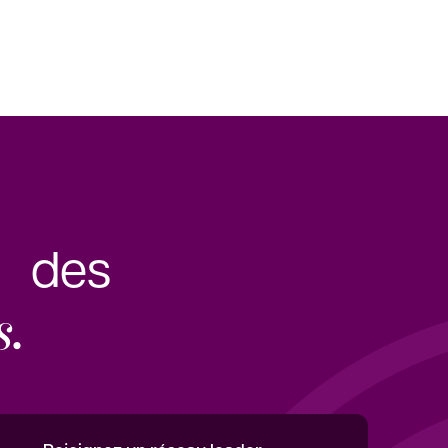
e des
s.