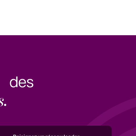
e des
s.