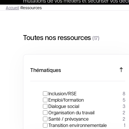
mutations de vos métiers et sécuriser vos déci
Accueil
Ressources
Toutes nos ressources
(17)
Thématiques
Inclusion/RSE
8
Emploi/formation
5
Dialogue social
3
Organisation du travail
2
Santé / prévoyance
2
Transition environnementale
1