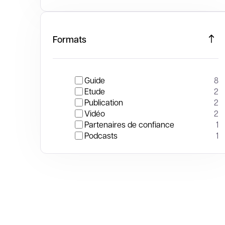
Formats
Guide
8
Etude
2
Publication
2
Vidéo
2
Partenaires de confiance
1
Podcasts
1