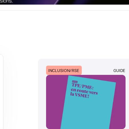
sions.
INCLUSION/RSE
GUIDE