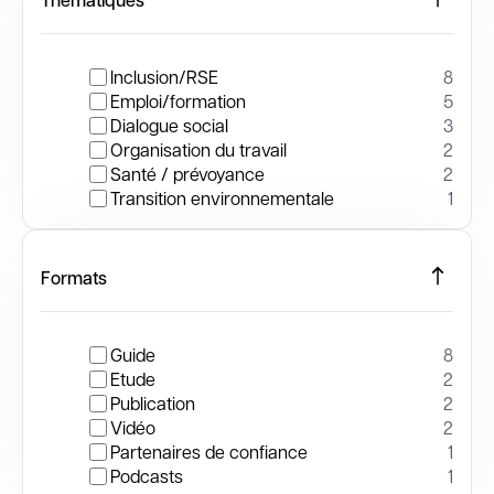
Inclusion/RSE
8
Emploi/formation
5
Dialogue social
3
Organisation du travail
2
Santé / prévoyance
2
Transition environnementale
1
Formats
Guide
8
Etude
2
Publication
2
Vidéo
2
Partenaires de confiance
1
Podcasts
1