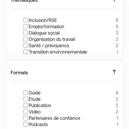
Inclusion/RSE
8
Emploi/formation
5
Dialogue social
3
Organisation du travail
2
Santé / prévoyance
2
Transition environnementale
1
Formats
Guide
8
Etude
2
Publication
2
Vidéo
2
Partenaires de confiance
1
Podcasts
1